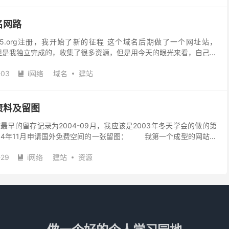
名网路
着8765.org注册，我开始了新的征程 这个域名后期做了一个网址站，
少，但是我独立完成的，收集了很多资源，但是用今天的眼光来看，自己当
怀憧憬的，在荆芥满地的地方开出一片...
-03
i网络
域名
建站

资料及留图
早的留存记录为2004-09月，我应该是2003年冬天学会的做的第
004年11月申请国外免费空间的一张留图： 我第一个成型的网站应
-29
i网络
建站
资源
