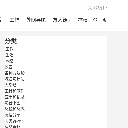

关注我们
活
i工作
外网导航
友人链
存档


分类
i工作
i生活
i网络
公告
各种方法论
域名与建站
大杂烩
工具和软件
应用和记录
影音书图
想说和想做
感悟分享
服务器vps
网络素材