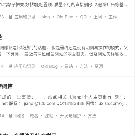
 1.给帖子把关.好帖加亮,置顶. 质量不行的直接删除. 2.删除广告等基本
气,不要机...
23
应用和记录
blog
Old Blog
QQ
上网
工作

径
网赚都是比较热门的话题， 但是最终还是没有明朗易操作的模式，又
发一下灵感： 最近与两位经营网站的朋友聊天，谈及网站怎样赢收的
运营”的模式，一位还在摸...
14
应用和记录
Old Blog
建站
方法
资源

障碍篇
的一些事情： 一：站点相关 1.jianpi个人主页制作 网:1：
.51.net 联系 ： jianpi@126.com QQ:18183838 网盘：u2.sh.com/?j...
14
i网络
域名
建站
开发与维护
方法
