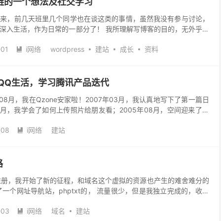
互链的一个想法及社交学习
行开来，前几天班里几个同学也在谈这类的事情，虽然我没有参与讨论，
已经深入生活，作为日常的一部分了！ 我所理解写博客的目的，无外乎是
，向别人展示自己！进而来更好的记忆与塑造自我...
-01
i网络
wordpress
建站
成长
资料

笔及QQ生活，学习腾讯产品迭代
5年08月，我在Qzone安家啦！2007年03月，我认真地写下了第一篇日
01月，我学会了如何上传照片给朋友看；2005年08月，空间迎来了第
QQ空间变成了我凝结记忆...
-08
i网络
建站

路
.org注册，我开始了新的征程，和域名这个虚拟的资源也产生的难舍难分的
一个网址导航站，phptxt的， 流量很少，但是我独立完成的，收集
的眼光来看，自己当时局限性那么多，...
-03
i网络
域名
建站
