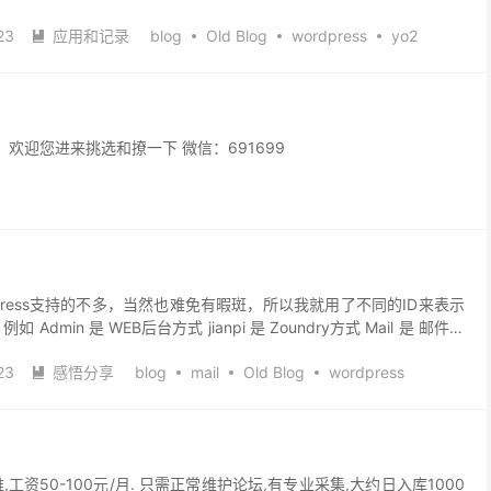
23
应用和记录
blog
Old Blog
wordpress
yo2

迎您进来挑选和撩一下 微信：691699
press支持的不多，当然也难免有暇斑，所以我就用了不同的ID来表示
dmin 是 WEB后台方式 jianpi 是 Zoundry方式 Mail 是 邮件方
23
感悟分享
blog
mail
Old Blog
wordpress

工资50-100元/月. 只需正常维护论坛,有专业采集,大约日入库1000