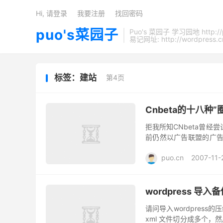
Hi, 请登录
我要注册
找回密码
puo's菜园子
Puo's 菜园子 学习园地 http://
易记网址: http://wordpress.c
标签：建站
第4页
Cnbeta的十八种
拒我所知CNbeta曾经
前仍然以广告联盟的广告营
阿里联盟，百度联盟等。 下
puo.cn
2007-11-
wordpress 
请问导入wordpress的压缩
xml 文件切分成多个，然