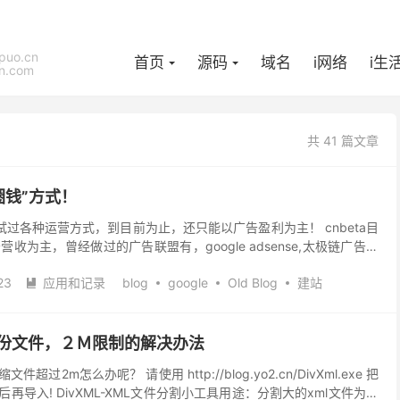
puo.cn
首页
源码
域名
i网络
i生
n.com
共 41 篇文章
”圈钱”方式！
尝试过各种运营方式，到目前为止，还只能以广告盈利为主！ cnbeta目
收为主，曾经做过的广告联盟有，google adsense,太极链广告，
面我就一一剖析cnbet...
23
应用和记录
blog
google
Old Blog
建站

导入备份文件，２Ｍ限制的解决办法
文件超过2m怎么办呢？ 请使用 http://blog.yo2.cn/DivXml.exe 把
后再导入! DivXML-XML文件分割小工具用途：分割大的xml文件为很