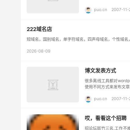
小的XML文...
puo.cn
2007-11-
建站
222域名店
短域名，国别域名，单字符域名，四声母域名，个性域名，欢
2026-08-09
博文发表方式
很多离线工具都对word
使用不同方式来发布文章 例如 A
式 juziyue是 菊子曰...
puo.cn
2007-11-
建站
哎，看看这个招聘
招论坛斑竹三名,工作不难,