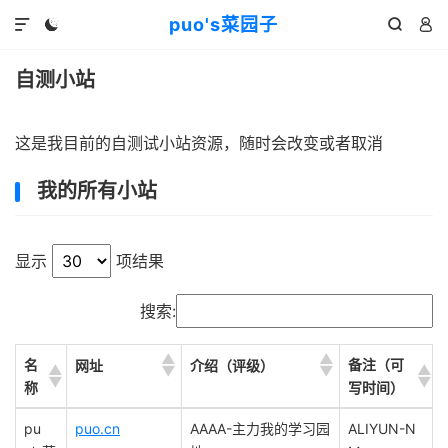
puo's菜园子




自测小站
这是我目前的自测试小站资源，随时会改变或者取消
我的所有小站
显示
项结果
搜索:
名
备注（可
网址
介绍（评级）
称
写时间）
名
备注（可
网址
介绍（评级）
pu
puo.cn
AAAA-主力我的学习园
ALIYUN-N
称
写时间）