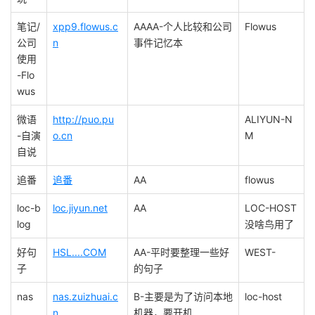
笔记/
xpp9.flowus.c
AAAA-个人比较和公司
Flowus
公司
n
事件记忆本
使用
-Flo
wus
微语
http://puo.pu
ALIYUN-N
-自演
o.cn
M
自说
追番
追番
AA
flowus
loc-b
loc.jiyun.net
AA
LOC-HOST
log
没啥鸟用了
好句
HSL....COM
AA-平时要整理一些好
WEST-
子
的句子
nas
nas.zuizhuai.c
B-主要是为了访问本地
loc-host
n
机器，要开机