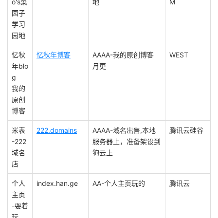
o's菜
地
M
园子
学习
园地
忆秋
忆秋年博客
AAAA-我的原创博客
WEST
年blo
月更
g
我的
原创
博客
米表
222.domains
AAAA-域名出售,本地
腾讯云硅谷
-222
服务器上，准备架设到
域名
狗云上
店
个人
index.han.ge
AA-个人主页玩的
腾讯云
主页
-耍着
玩