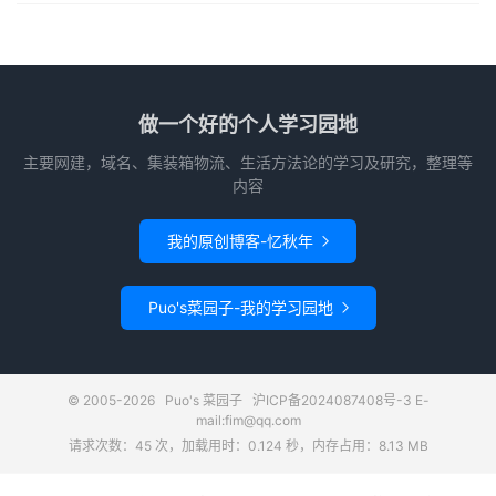
做一个好的个人学习园地
主要网建，域名、集装箱物流、生活方法论的学习及研究，整理等
内容
我的原创博客-忆秋年

Puo's菜园子-我的学习园地

© 2005-2026
Puo's 菜园子
沪ICP备2024087408号-3
E-
mail:fim@qq.com
请求次数：45 次，加载用时：0.124 秒，内存占用：8.13 MB