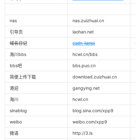
nas
nas.zuizhuai.cn
n
引导页
laohan.net
域名日记
csdn-jianpi
随
海川bbs
hcwl.cn/bbs
很
bbs吧
bbs.puo.cn
闲
简便上传下载
download.zuizhuai.cn
自
港迎
gangying.net
公
海川
hcwl.cn
sinablog
blog.sina.com/xpp9
断
weibo
weibo.com/xpp9
抽
微语
http://3.ls