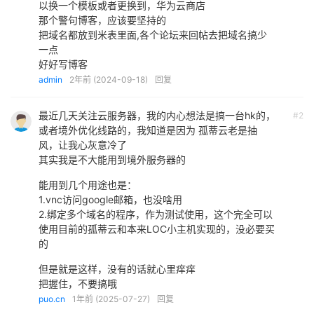
以换一个模板或者更换到，华为云商店
那个警句博客，应该要坚持的
把域名都放到米表里面,各个论坛来回帖去把域名搞少
一点
好好写博客
admin
2年前 (2024-09-18)
回复
最近几天关注云服务器，我的内心想法是搞一台hk的，
#2
或者境外优化线路的，我知道是因为 孤蒂云老是抽
风，让我心灰意冷了
其实我是不大能用到境外服务器的
能用到几个用途也是：
1.vnc访问google邮箱，也没啥用
2.绑定多个域名的程序，作为测试使用，这个完全可以
使用目前的孤蒂云和本来LOC小主机实现的，没必要买
的
但是就是这样，没有的话就心里痒痒
把握住，不要搞哦
puo.cn
1年前 (2025-07-27)
回复