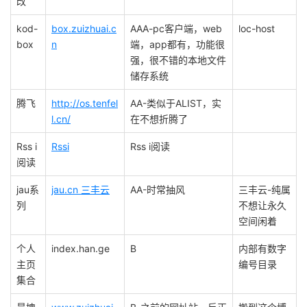
改
kod-
box.zuizhuai.c
AAA-pc客户端，web
loc-host
box
n
端，app都有，功能很
强，很不错的本地文件
储存系统
腾飞
http://os.tenfel
AA-类似于ALIST，实
l.cn/
在不想折腾了
Rss i
Rssi
Rss i阅读
阅读
jau系
jau.cn 三丰云
AA-时常抽风
三丰云-纯属
列
不想让永久
空间闲着
个人
index.han.ge
B
内部有数字
主页
编号目录
集合