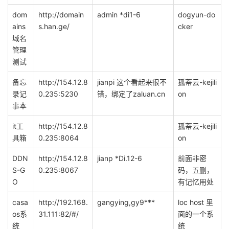
dom
http://domain
admin *di1-6
dogyun-do
ains
s.han.ge/
cker
域名
管理
测试
备忘
http://154.12.8
jianpi 这个看起来很不
孤蒂云-kejili
录记
0.235:5230
错，绑定了zaluan.cn
on
事本
it工
http://154.12.8
孤蒂云-kejili
具箱
0.235:8064
on
DDN
http://154.12.8
jianp *Di.12-6
前面非密
S-G
0.235:8067
码，五删，
O
有记忆用处
casa
http://192.168.
gangying,gy9***
loc host 里
os系
31.111:82/#/
面的一个系
统
统