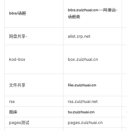
bbs.zuizhuai.cn 阿里云
bbs/话题
话题类
拿
网盘共享-
alist.zrp.net
不
p
kod-box
box.zuizhuai.cn
有
文件共享
file.zuizhuai.cn
文
rss
rss.zuizhuai.net
F
图床
tu.zuizhuai.cn
偶
pages测试
pages.zuizhuai.cn