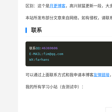
区别：这个是
月更博客
，高兴就猛更新一段，大
本站所发布部分文章来自网络，如有侵权，请联
联系
联系
QQ
:
46369606
E
-
MAIL
:
fim@qq
.
com

WX
:
farhans
可以通过上面联系方式和我申请本博客
友情链接
我的所有学习小站（含测试中）：