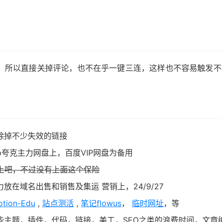
所以直接关掉评论，也不在乎一键三连，这样也不容易触发不必
除掉不少失效的链接
p夸克主力网盘上，百度VIP网盘为备用
上吧，不过没有上面这个保险
放在域名出售和销售及集运 营销上，24/9/27
otion-Edu
,
站点测活
,
笔记flowus
，
临时网址
，等
些主题，插件，代码，链接，美工，SEO之类的浪费时间，文章