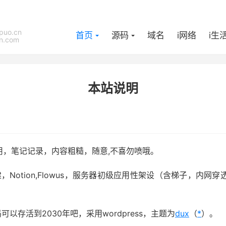
puo.cn
首页
源码
域名
i网络
i生
n.com
本站说明
用，笔记记录，内容粗糙，随意,不喜勿喷哦。
搭建，Notion,Flowus，服务器初级应用性架设（含梯子，
可以存活到2030年吧，采用wordpress，主题为
dux
（
*
）。