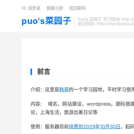
Hi, 请登录
我要注册
找回密码
puo's菜园子
Puo's 菜园子 学习园地 http://
易记网址: http://wordpress.c
前言
介绍：这里是
韩哥
的一个学习园地，平时学习使
内容: 域名，网站建设，wordpress，源码
论，上海生活，旅游出差日记等
使用：服务器目前
续费到2029年10月30日
，起码