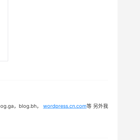
，blog.ga，blog.bh，
wordpress.cn.com
等 另外我