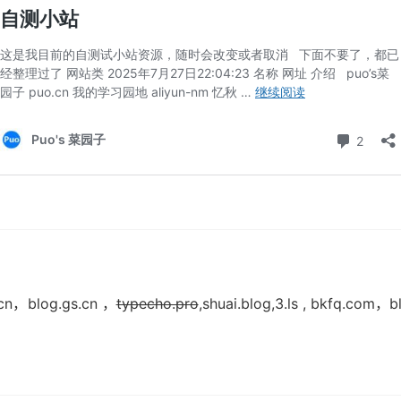
，blog.gs.cn ，
typecho.pro
,shuai.blog,3.ls , bkfq.com