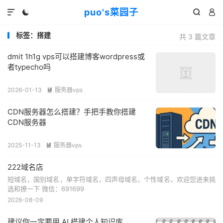
puo's菜园子




标签：搭建
共 3 篇文章
dmit 1h1g vps可以搭建博客wordpress或
者typecho吗
2026-01-13
服务器vps

CDN服务器怎么搭建？手把手教你搭建
CDN服务器
2025-11-13
服务器vps

222域名店
短域名，国别域名，单字符域名，四声母域名，个性域名，欢迎您进来挑
选和撩一下 微信：691699
2026-08-09
建议你一定要用 AI 搭建个人知识库