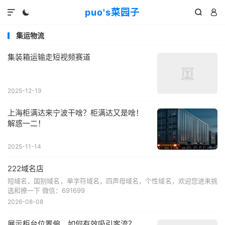
puo's菜园子




集运物流
集装箱运输走短视频赛道
2025-12-19
上海柜满达来宁波干啥？柜满达又是啥！
解惑一二！
2025-11-14
222域名店
短域名，国别域名，单字符域名，四声母域名，个性域名，欢迎您进来挑
选和撩一下 微信：691699
2026-08-08
展示柜台位置偏，如何有效吸引客流？