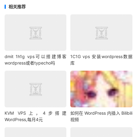
件。
相关推荐
（2）WP Rocket
特点：付费插件，功能全面，适合追求高性能的用户。
配置步骤：
在WordPress后台安装并启用“WP Rocket”插件。
进入“设置” -> “WP Rocket”，启用页面缓存、Gzip压缩、
预加载等功能。
dmit 1h1g vps可以搭建博客
1C1G vps 安装wordpress数据
根据需求设置CDN集成和图片懒加载。
wordpress或者typecho吗
库
4. 数据库和文件权限优化
（1）数据库优化
使用宝塔面板的“数据库管理”功能，定期清理WordPress数
据库中的冗余数据。
在WordPress后台安装“WP-Optimize”插件，定期清理数据
库。
KVM VPS上，4步搭建
如何在 WordPress 内插入 Bilibili
WordPress,每月4元
视频
（2）文件权限设置
确保WordPress文件和目录的权限设置正确：