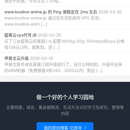
我还不知道。今天又买了20吨...
www.lovelive-anime.jp 的 Ping 值稳定在 2ms 左右
2026-03-20
www.lovelive-anime.jp 通过在东京机房的 VPS 实测，
www.lovelive-anim […]
狐蒂云vps代号JB
2026-03-20
买了三台狐蒂云的美国J-b,配置16h16g-50g-100mbps的vps,价格
低138元/3年，超售型。还 […]
甲骨文云升级
2026-03-19
甲骨文账号进去直接订阅升级就行了，没什么特别的。升级开出来
的ARM机器（免费额度4核24G、200G以内）旁边 […]
做一个好的个人学习园地
主要网建，域名、集装箱物流、生活方法论的学习及研究，整理等
内容
我的原创博客-忆秋年
