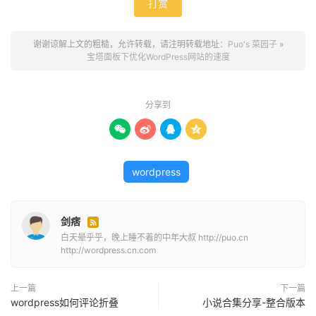
打赏
（3）Memcached
功能：分布式高速缓存系统，适合高并发场景。
安装步骤：
谢谢谅解上文的粗糙，允许转载，请注明转载地址：
Puo's 菜园子
»
宝塔面板下优化WordPress网站的速度
在宝塔面板的“软件商店”中，找到“Memcached”并安装。
在PHP设置中，安装“Memcached”扩展。
3. 配置WordPress缓存插件
分享到
安装完缓存扩展后，在WordPress后台配置缓存插件，推荐




以下两种方案：
（1）WP Super Cache
wordpress
特点：免费且功能强大，适合大多数用户。
配置步骤：
在WordPress后台安装并启用“WP Super Cache”插件。
剑痞

进入“设置” -> “WP Super Cache”，启用缓存功能。
白天晕乎乎，晚上睡不着的中年大叔 http://puo.cn
http://wordpress.cn.com
在“高级”选项中，选择“简单模式”，并勾选“首页额外检
查”。
上一篇
下一篇
开启“预缓存模式”，保存设置。
wordpress如何评论折叠
小说合集分享-整合版本
通过浏览器隐私模式访问网站，检查是否成功生成缓存文