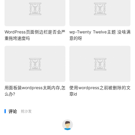
文件权限设置为644。
目录权限设置为755。
在宝塔面板的“文件管理”中，批量修改权限。
5. 其他优化建议
WordPress页面侧边栏是否会严
wp-Twenty Twelve主题 没啥满
（1）清理不必要的插件和主题
重拖垮速度吗
意的呀
删除未使用的插件和主题，减少服务器资源占用。
（2）使用CDN加速
在宝塔面板中配置CDN，将静态资源（如图片、CSS、JS
文件）托管到CDN，加速全球访问。
（3）开启Gzip压缩
在宝塔面板的“Nginx”或“Apache”设置中，开启Gzip压缩，
用面板装wordpress太耗内存,怎
使用wordpress之前被删除的文
减少文件传输大小。
么办?
章id
6. 注意事项
定期测试性能：使用工具如Google PageSpeed Insights或
评论
抢沙发
GTmetrix，测试网站性能，确保缓存设置有效。
备份网站数据：在调整缓存设置前，建议备份WordPress文
件和数据库，以防意外情况。