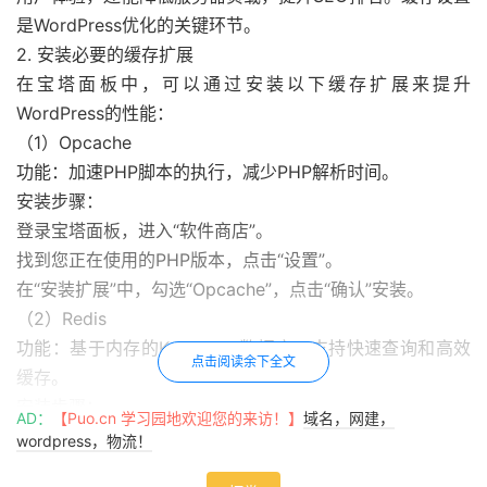
是WordPress优化的关键环节。
2. 安装必要的缓存扩展
在宝塔面板中，可以通过安装以下缓存扩展来提升
WordPress的性能：
（1）Opcache
功能：加速PHP脚本的执行，减少PHP解析时间。
安装步骤：
登录宝塔面板，进入“软件商店”。
找到您正在使用的PHP版本，点击“设置”。
在“安装扩展”中，勾选“Opcache”，点击“确认”安装。
（2）Redis
功能：基于内存的Key-Value数据库，支持快速查询和高效
点击阅读余下全文
缓存。
安装步骤：
AD：
【Puo.cn 学习园地欢迎您的来访！】
域名，网建，
在宝塔面板的“软件商店”中，找到“Redis”并安装。
wordpress，物流！
安装完成后，进入“PHP设置”，安装“Redis”扩展。