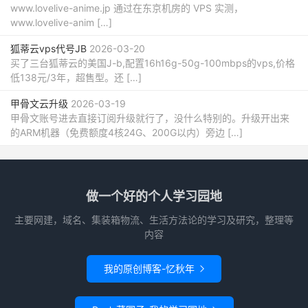
www.lovelive-anime.jp 通过在东京机房的 VPS 实测，
www.lovelive-anim […]
狐蒂云vps代号JB
2026-03-20
买了三台狐蒂云的美国J-b,配置16h16g-50g-100mbps的vps,价格
低138元/3年，超售型。还 […]
甲骨文云升级
2026-03-19
甲骨文账号进去直接订阅升级就行了，没什么特别的。升级开出来
的ARM机器（免费额度4核24G、200G以内）旁边 […]
做一个好的个人学习园地
主要网建，域名、集装箱物流、生活方法论的学习及研究，整理等
内容
我的原创博客-忆秋年
