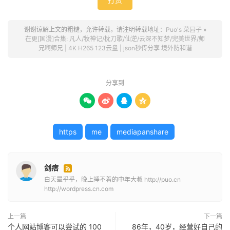
谢谢谅解上文的粗糙，允许转载，请注明转载地址：
Puo's 菜园子
»
在更[国漫]合集: 凡人/牧神记/枕刀歌/仙逆/云深不知梦/完美世界/师
兄啊师兄 | 4K H265 123云盘 | json秒传分享 境外防和谐
分享到




https
me
mediapanshare
剑痞

白天晕乎乎，晚上睡不着的中年大叔 http://puo.cn
http://wordpress.cn.com
上一篇
下一篇
个人网站博客可以尝试的 100
86年，40岁，经营好自己的