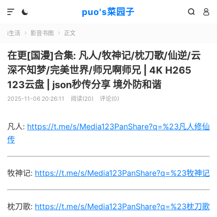
puo's菜园子




i生活
影音书图
正文


在更[国漫]合集: 凡人/牧神记/枕刀歌/仙逆/云
深不知梦/完美世界/师兄啊师兄 | 4K H265
123云盘 | json秒传分享 境外防和谐
2025-11-06 20:26:11
阅读(
20
)
评论(0)
凡人:
https://t.me/s/Media123PanShare?q=%23凡人修仙
传
牧神记:
https://t.me/s/Media123PanShare?q=%23牧神记
枕刀歌:
https://t.me/s/Media123PanShare?q=%23枕刀歌