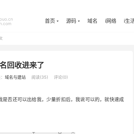
puo.cn
首页
源码
域名
i网络
i生
n.com
文
s域名回收进来了
类：
域名与建站
阅读(
35
)
评论(0)
我问我是否还可以出给我，少量折扣后，我说可以的，就快速成