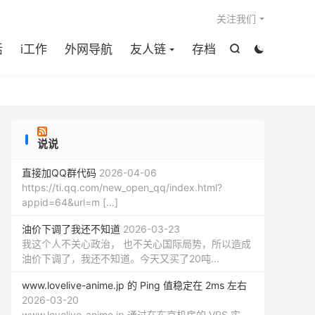

关注我们
活
i工作
外网导航
友人链
存档


说说
直接加QQ群代码
2026-04-06
https://ti.qq.com/new_open_qq/index.html?
appid=64&url=m […]
油价下调了我还不知道
2026-03-23
我这个人不关心政治， 也不关心国际局势，所以造成
油价下调了，我还不知道。今天又买了20吨...
www.lovelive-anime.jp 的 Ping 值稳定在 2ms 左右
2026-03-20
www.lovelive-anime.jp 通过在东京机房的 VPS 实