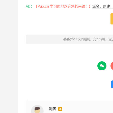
AD：
【Puo.cn 学习园地欢迎您的来访！】
域名，网建，w
谢谢谅解上文的粗糙，允许转载，请

剑痞
