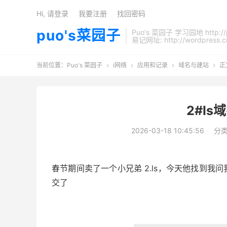
Hi, 请登录
我要注册
找回密码
puo's菜园子
Puo's 菜园子 学习园地 http://
易记网址: http://wordpress.c
当前位置：
Puo's 菜园子
i网络
应用和记录
域名与建站
正




2#l
2026-03-18 10:45:56
分
春节期间卖了一个小兄弟 2.ls，今天他找到
交了