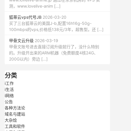
测，www.lovelive-anim […]
狐蒂云vps代号JB
2026-03-20
买了三台狐蒂云的美国J-b,配置16h16g-50g-
100mbps的vps,价格低138元/3年，超售型。还 […]
甲骨文云升级
2026-03-19
甲骨文账号进去直接订阅升级就行了，没什么特别
的。升级开出来的ARM机器（免费额度4核24G、
200G以内）旁边 […]
分类
i工作
i生活
i网络
公告
各种方法论
域名与建站
大杂烩
工具和软件