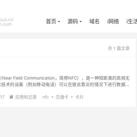
puo.cn
首页
源码
域名
i网络
i生
n.com
共 1 篇文章
ear Field Communication，简称NFC），是一种短距离的高频无
C技术的设备（例如移动电话）可以在彼此靠近的情况下进行数据交
RFID）及互连互通技...
17
应用和记录
nfc
交通卡
卡片
