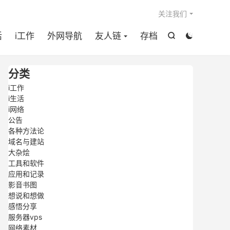

关注我们
活
i工作
外网导航
友人链
存档


分类
i工作
i生活
i网络
公告
各种方法论
域名与建站
大杂烩
工具和软件
应用和记录
影音书图
想说和想做
感悟分享
服务器vps
网络素材