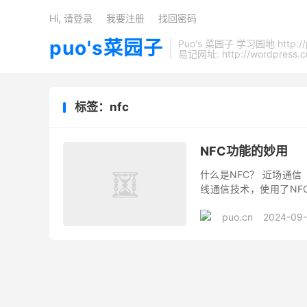
Hi, 请登录
我要注册
找回密码
puo's菜园子
Puo's 菜园子 学习园地 http://
易记网址: http://wordpress.c
标签：nfc
NFC功能的妙用
什么是NFC？ 近场通信（N
线通信技术，使用了NF
换，是由非接触式射频识别（
puo.cn
2024-09-