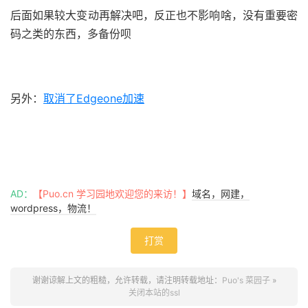
后面如果较大变动再解决吧，反正也不影响啥，没有重要密
码之类的东西，多备份呗
另外：
取消了Edgeone加速
AD：
【Puo.cn 学习园地欢迎您的来访！】
域名，网建，
wordpress，物流！
打赏
谢谢谅解上文的粗糙，允许转载，请注明转载地址：
Puo's 菜园子
»
关闭本站的ssl