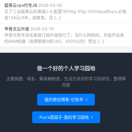
狐蒂云vps代号JB
2026-03-20
买了三台狐蒂云的美国J-b,配置16h16g-50g-100mbps的vps,价格
低138元/3年，超售型。还 […]
甲骨文云升级
2026-03-19
甲骨文账号进去直接订阅升级就行了，没什么特别的。升级开出来
的ARM机器（免费额度4核24G、200G以内）旁边 […]
做一个好的个人学习园地
主要网建，域名、集装箱物流、生活方法论的学习及研究，整理等
内容
我的原创博客-忆秋年

Puo's菜园子-我的学习园地
