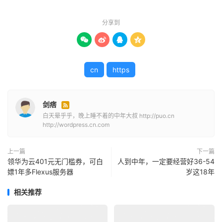
分享到




cn
https
剑痞

白天晕乎乎，晚上睡不着的中年大叔 http://puo.cn
http://wordpress.cn.com
上一篇
下一篇
领华为云401元无门槛券，可白
人到中年，一定要经营好36-54
嫖1年多Flexus服务器
岁这18年
相关推荐