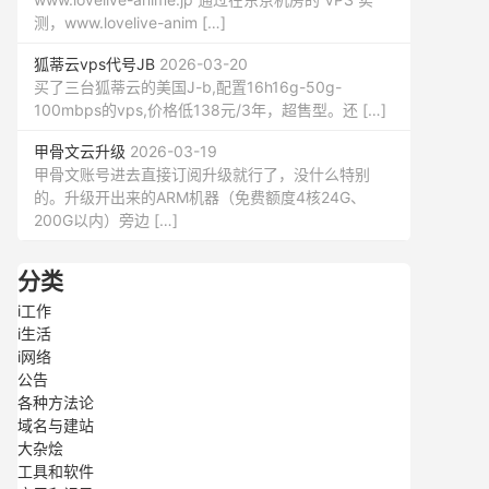
测，www.lovelive-anim […]
狐蒂云vps代号JB
2026-03-20
买了三台狐蒂云的美国J-b,配置16h16g-50g-
100mbps的vps,价格低138元/3年，超售型。还 […]
甲骨文云升级
2026-03-19
甲骨文账号进去直接订阅升级就行了，没什么特别
的。升级开出来的ARM机器（免费额度4核24G、
200G以内）旁边 […]
分类
i工作
i生活
i网络
公告
各种方法论
域名与建站
大杂烩
工具和软件