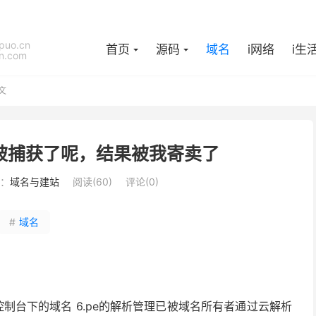
puo.cn
首页
源码
域名
i网络
i生
n.com
文
e被捕获了呢，结果被我寄卖了
：
域名与建站
阅读(
60
)
评论(0)
#
域名
控制台下的域名 6.pe的解析管理已被域名所有者通过云解析