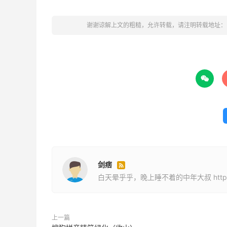
谢谢谅解上文的粗糙，允许转载，请注明转载地址：

剑痞

白天晕乎乎，晚上睡不着的中年大叔 http://puo.
上一篇