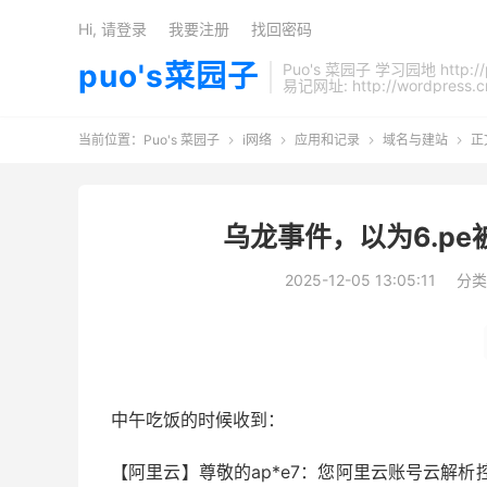
Hi, 请登录
我要注册
找回密码
puo's菜园子
Puo's 菜园子 学习园地 http://
易记网址: http://wordpress.c
当前位置：
Puo's 菜园子
i网络
应用和记录
域名与建站
正




乌龙事件，以为6.p
2025-12-05 13:05:11
分类
中午吃饭的时候收到：
【阿里云】尊敬的ap*e7：您阿里云账号云解析