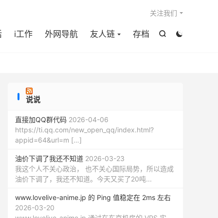

关注我们
活
i工作
外网导航
友人链
存档


说说
直接加QQ群代码
2026-04-06
https://ti.qq.com/new_open_qq/index.html?
appid=64&url=m […]
油价下调了我还不知道
2026-03-23
我这个人不关心政治， 也不关心国际局势，所以造成
油价下调了，我还不知道。今天又买了20吨...
www.lovelive-anime.jp 的 Ping 值稳定在 2ms 左右
2026-03-20
www.lovelive-anime.jp 通过在东京机房的 VPS 实