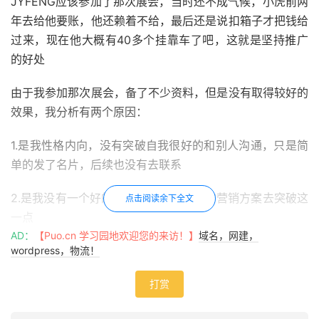
JYFENG应该参加了那次展会，当时还不成气候，小虎前两
年去给他要账，他还赖着不给，最后还是说扣箱子才把钱给
过来，现在他大概有40多个挂靠车了吧，这就是坚持推广
的好处
由于我参加那次展会，备了不少资料，但是没有取得较好的
效果，我分析有两个原因：
1.是我性格内向，没有突破自我很好的和别人沟通，只是简
单的发了名片，后续也没有去联系
2.是我没有一个好的亮点，没有一个好的营销方案去突破这
点击阅读余下全文
一点
AD：
【Puo.cn 学习园地欢迎您的来访！】
域名，网建，
但是不管怎么说吧，这一次参加展会我是失败的，同时期的
wordpress，物流！
老刘做气垫运输，在百度上开始做关键字做排名，取得了很
打赏
好的效果，我也想过这个问题，但是发现集装箱运输这一块
毛利比较低，效果不一定好，我就放弃了，另外一个就是我