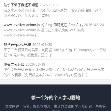
油价下调了我还不知道
2026-03-23
我这个人不关心政治， 也不关心国际局势，所以造成油价下调了，
我还不知道。今天又买了20吨...
www.lovelive-anime.jp 的 Ping 值稳定在 2ms 左右
2026-03-20
www.lovelive-anime.jp 通过在东京机房的 VPS 实测，
www.lovelive-anim […]
狐蒂云vps代号JB
2026-03-20
买了三台狐蒂云的美国J-b,配置16h16g-50g-100mbps的vps,价格
低138元/3年，超售型。还 […]
甲骨文云升级
2026-03-19
甲骨文账号进去直接订阅升级就行了，没什么特别的。升级开出来
的ARM机器（免费额度4核24G、200G以内）旁边 […]
做一个好的个人学习园地
主要网建，域名、集装箱物流、生活方法论的学习及研究，整理等