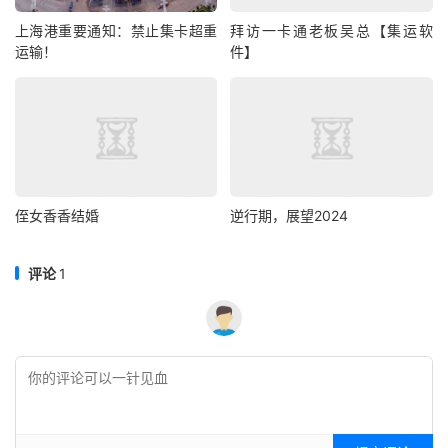
制定网络推广策略：根据您的目标用户和产品特点，选
上海港重要通知：禁止集卡超重
拜访一卡通老板吴总【集运软
择合适的网络推广渠道，如搜索引擎优化（SEO）、社
运输！
件】
交媒体营销、内容营销等。制定详细的推广计划并严格
执行。
利用数据分析：通过网站流量分析、用户行为分析等工
具，了解用户的需求和兴趣，优化推广策略。
与用户互动：积极回应用户的问题和建议，与用户建立
侄女香香结婚
逆行期，展望2024
良好的互动关系，提高用户满意度和忠诚度。
考虑合作和广告投放：寻找合作伙伴，共享资源和渠
评论
1
道，提高品牌曝光度。同时，可以考虑投放网络广告，
吸引潜在用户关注。
持续优化和学习：网络推广是一个持续的过程，需要不
断优化和学习。关注行业动态，了解新的推广方法和技
术，提高推广效果。
通过以上措施，您仍然有机会开发新用户并扩大市场份额。