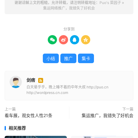
谢谢谅解上文的粗糙，允许转载，请注明转载地址：
Puo's 菜园子
»
的小农思维不舍得花钱去打造这种事情，得过且过.
集运网络推广，我错失了好机会
这样造成我前面没有过多的努力，后面自己就越来越落后于
别人，这里不再阐述过多的过错，我想说的是我后面应该怎
分享到
么办，现在是2024年2月15，我觉得我后面应该怎么来




呢：
1.低利润的客户主要，付款稳定也要做
小结
推广
集卡
2.拓客的时候一定要积极，后面一定要多整理复盘，多联系
3.自我找到一个小规模的好的架构，让团队内部运转，我多
剑痞

开发一些客户
白天晕乎乎，晚上睡不着的中年大叔 http://puo.cn
4.拉动熟人的车子和再承包一些，自有车辆，或者挂靠到我
http://wordpress.cn.com
这边也行
5.如果有人做平台的话，或者说有人做网络信息的话，一定
上一篇
下一篇
要和对方多联系，勤走动，
看车展，观女性人性21条
集运推广，我错失了好机会
6.每个月至少要搞定2~4家客户，自己的主力要放在开发客
相关推荐
户上