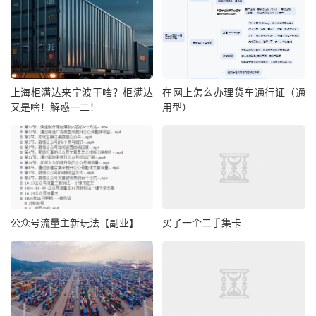
7.挖掘客户中数据分析，看看是不是还有潜力
8.勤执行，勤总结，少规划
我一定要勤动手，多执行，这样或许才能做到，不要老思维
上海柜满达来宁波干啥？柜满达
在网上怎么办理货车通行证（通
模式，抱着利润不松手，我突然间想起来，爸爸之前也说过
又是啥！解惑一二！
用型）
这类的问题，看来时代不一样，但是大家的思维有些还是共
同的，难道这就是人性吗
如果您错过了网络推广开发用户的机会，不必担心，您可以
采取以下措施来弥补：
公众号流量主新玩法【副业】
买了一个二手集卡
重新评估目标用户：分析您的产品或服务适合哪些用户
群体，明确目标用户，以便更有效地进行推广。
优化网站和内容：确保您的网站具有良好的用户体验，
内容丰富且易于理解。优化网站结构和内容可以帮助潜
在用户更快地了解您的产品或服务。