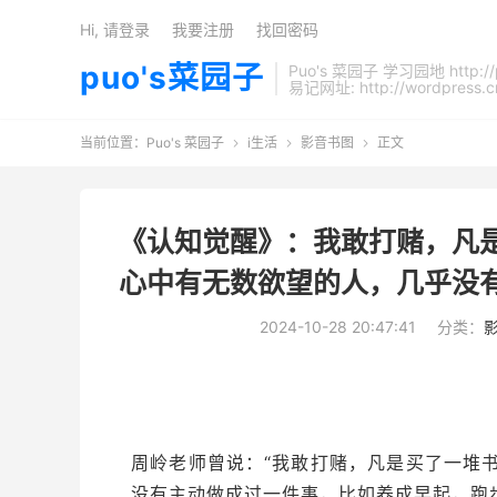
Hi, 请登录
我要注册
找回密码
puo's菜园子
Puo's 菜园子 学习园地 http://
易记网址: http://wordpress.c
当前位置：
Puo's 菜园子
i生活
影音书图
正文



《认知觉醒》：我敢打赌，凡
心中有无数欲望的人，几乎没
2024-10-28 20:47:41
分类：
周岭老师曾说：“我敢打赌，凡是买了一堆
没有主动做成过一件事，比如养成早起，跑