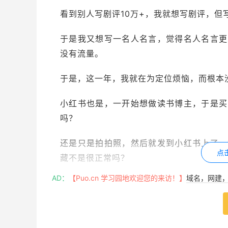
10
+
看到别人写剧评
万
，我就想写剧评，但
于是我又想写一名人名言，觉得名人名言更
没有流量。
于是，这一年，我就在为定位烦恼，而根本
小红书也是，一开始想做读书博主，于是买
吗？
还是只是拍拍照，然后就发到小红书上了，
点
藏不是很正常吗？
AD：
【Puo.cn 学习园地欢迎您的来访！】
域名，网建，w
然后我确得没有流量，甚至一度觉得我的账
但上个月，做了临时工之后，我发了几篇感
账号有问题，而是我的话题有问题，或者说