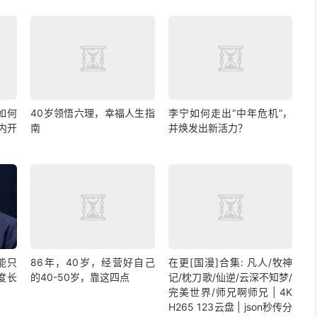
的，两个博主都是写一部剧，一个写《知否》写了三
部剧而写。
：如何
40岁领悟六理，幸福人生指
李宁如何走出“中年危机”，
丝。
内开
南
并焕发出新活力？
聚焦做好一件事。
100
3
剧，先写上
篇或者
个月后，再看看发生了什么？
不迟。
妄想着靠写作一夜爆富，而是要漫漫的积累与沉淀。
能只
86年，40岁，经营好自己
在更[国漫]合集: 凡人/牧神
度长
的40-50岁，靠这四点
记/枕刀歌/仙逆/云深不知梦/
完美世界/师兄啊师兄 | 4K
H265 123云盘 | json秒传分