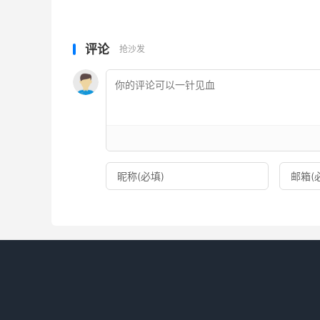
－－－－－－－－－－－－－－－－－－－－－
以前不看数据，没想到昨天随便写一写试试的《
评论
抢沙发
始，很有日更的必要，哪怕只写上一段话，我也
哪天不写就难受那就行了。
有想一起日更的，可以点一下关注。