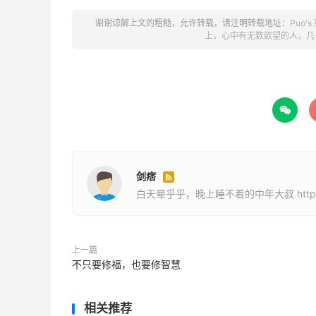
谢谢谅解上文的粗糙，允许转载，请注明转载地址：
Puo'
甚至，我捡了一个小仓鼠，发了几张相片，
上，心中有无数欲望的人，几
方向的，不知所谓的东西。
但这几天，我又停下来了。

很惭愧，没有聚焦下来，做好任何事。
2024
2024
马上
年了，本来想
年再重新开始
来说，我还是做不好。
剑痞

白天晕乎乎，晚上睡不着的中年大叔 http://puo.
有人说，最好的开始，是十年前，其次就是
所以，从今天开始，我要认真的做这两件事
上一篇
不只要修福，也要修智慧
在这之前，我只有头条是日更的，但这段时
相关推荐
如果这样下去，应该是自媒之路上，出不了