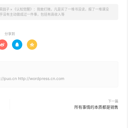
s 菜园子
»
《认知觉醒》：我敢打赌，凡是买了一堆书没读，报了一堆课没
流量都比以前好，这证明，我之前发的，一直是没有
乎没有主动做成过一件事，包括有高收入等
分享到



2024
，但是又想想，如果我等到
年再开始，那大概率
cn http://wordpress.cn.com
现在。
，一件是公众号日更，一件是小红书日更。
下一篇
所有事情的本质都是销售
间上班之后，我又停下来了，变成了周更。
成绩的。