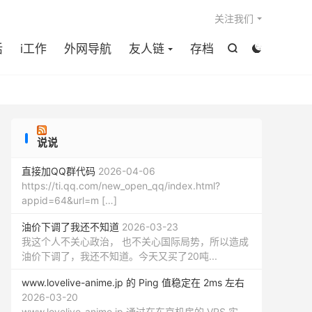

关注我们
活
i工作
外网导航
友人链
存档


说说
直接加QQ群代码
2026-04-06
https://ti.qq.com/new_open_qq/index.html?
appid=64&url=m […]
油价下调了我还不知道
2026-03-23
我这个人不关心政治， 也不关心国际局势，所以造成
油价下调了，我还不知道。今天又买了20吨...
www.lovelive-anime.jp 的 Ping 值稳定在 2ms 左右
2026-03-20
www.lovelive-anime.jp 通过在东京机房的 VPS 实