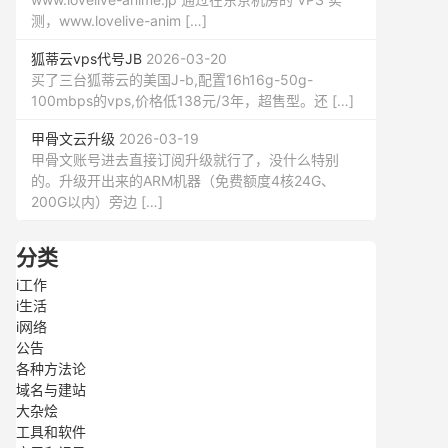
测，www.lovelive-anim […]
狐蒂云vps代号JB
2026-03-20
买了三台狐蒂云的美国J-b,配置16h16g-50g-
100mbps的vps,价格低138元/3年，超售型。还 […]
甲骨文云升级
2026-03-19
甲骨文账号进去直接订阅升级就行了，没什么特别
的。升级开出来的ARM机器（免费额度4核24G、
200G以内）旁边 […]
分类
i工作
i生活
i网络
公告
各种方法论
域名与建站
大杂烩
工具和软件