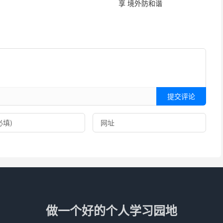
享 境外防和谐
－－－－－－－－－－－
知否》，竟有30多人阅读，平常都是个位数，觉得从今天开
要把写作这个习惯练起来，要让写作象每天刷牙一样简单，
提交评论
做一个好的个人学习园地