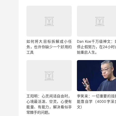
我今天看到了两个博主，她们都是写剧评
年。
一个写《甄环传》写了一年，都是围绕同一
如何将大目标拆解成小任
Dan Koe千万级神文
她们现在都有了很好的成绩，都有了铁杆粉
务，也许你缺少一个好用的
停止假努力，在24小时
工具
始重启人生。
直到今天，我才悟到了，原来这就是定位，
你可以深入研究一本书，一个人，或者一部
3
如果写上了两
个月没有流量，那再转方向
写作本身就是一个漫长而孤独的过程，不要
王阳明：心灵闲适自由时，
李笑来：一切重要的技
心境最活泼、空灵，心便有
能靠自学（4000字深
能量、有能力，解决看似非
文）
以上自勉。
常棘手的问题。