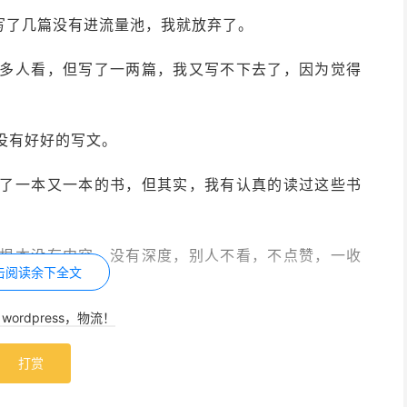
写了几篇没有进流量池，我就放弃了。
多人看，但写了一两篇，我又写不下去了，因为觉得
没有好好的写文。
了一本又一本的书，但其实，我有认真的读过这些书
根本没有内容，没有深度，别人不看，不点赞，一收
击阅读余下全文
ordpress，物流！
号是废了的，于是又不做了。
打赏
想，然后得到了系统的几万推荐，才知道，不是我的
是我的人有问题。