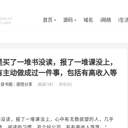
puo.cn
首页
源码
域名
i网络
i生
n.com
是买了一堆书没读，报了一堆课没上，
有主动做成过一件事，包括有高收入等
影音书图
/
感悟分享
阅读(
18
)
评论(0)
书没读，报了一堆课没上，心中有无数欲望的人，几乎
步，阅读的习惯，开个好公司，有有高收入等等。”